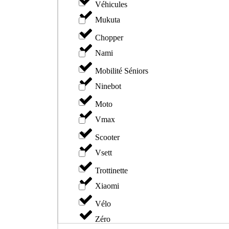
Véhicules
Mukuta
Chopper
Nami
Mobilité Séniors
Ninebot
Moto
Vmax
Scooter
Vsett
Trottinette
Xiaomi
Vélo
Zéro