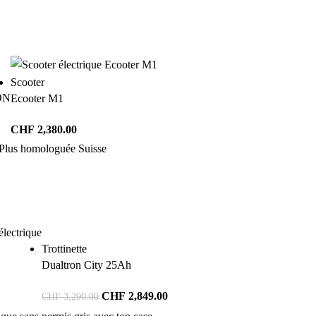
Scooter
ON
Ecooter M1
CHF
2,380.00
Trottinette
Dualtron City 25Ah
CHF
2,849.00
CHF
3,290.00