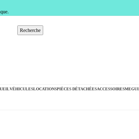
ique.
Recherche
UEIL
VÉHICULES
LOCATIONS
PIÈCES DÉTACHÉES
ACCESSOIRES
MEGUI