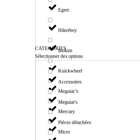
Egret
Hikerboy
CATEGORIES
Inokim
Sélectionner des options
Kuickwheel
Accessoires
Meguiar’s
Meguiar's
Mercury
Pièces détachées
Micro