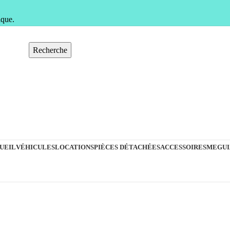
ique.
Recherche
UEIL
VÉHICULES
LOCATIONS
PIÈCES DÉTACHÉES
ACCESSOIRES
MEGUI