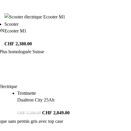
Scooter
ON
Ecooter M1
CHF
2,380.00
Trottinette
Dualtron City 25Ah
CHF
2,849.00
CHF
3,290.00