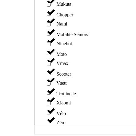
Mukuta
Chopper
Nami
Mobilité Séniors
Ninebot
Moto
Vmax
Scooter
Vsett
Trottinette
Xiaomi
Vélo
Zéro