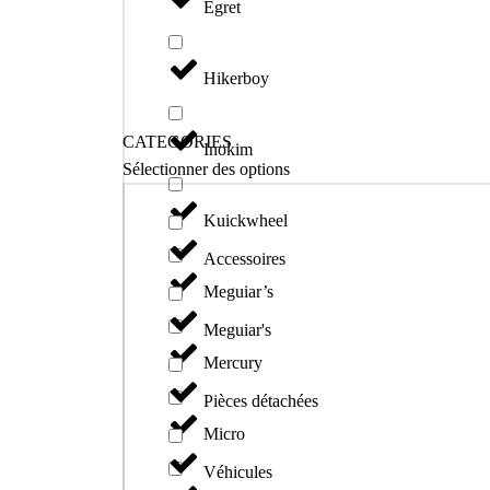
Egret
Hikerboy
CATEGORIES
Inokim
Sélectionner des options
Kuickwheel
Accessoires
Meguiar’s
Meguiar's
Mercury
Pièces détachées
Micro
Véhicules