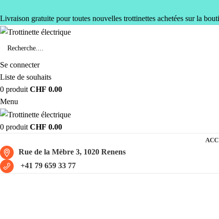
Livraison gratuite pour toutes nouvelles trottinettes achetées sur la bout
Se connecter
Liste de souhaits
0
produit
CHF
0.00
Menu
0
produit
CHF
0.00
ACC
Rue de la Mèbre 3, 1020 Renens
+41 79 659 33 77
Ecooter M1