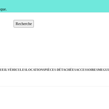
ique.
Recherche
UEIL
VÉHICULES
LOCATIONS
PIÈCES DÉTACHÉES
ACCESSOIRES
MEGUI