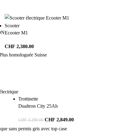
Scooter
ON
Ecooter M1
CHF
2,380.00
Trottinette
Dualtron City 25Ah
CHF
2,849.00
CHF
3,290.00