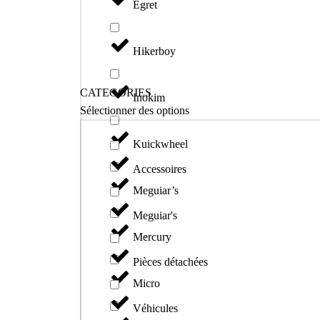
Egret
Hikerboy
CATEGORIES
Inokim
Sélectionner des options
Kuickwheel
Accessoires
Meguiar’s
Meguiar's
Mercury
Pièces détachées
Micro
Véhicules