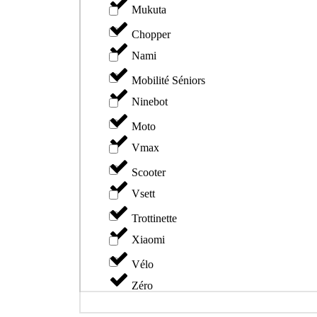
Mukuta
Chopper
Nami
Mobilité Séniors
Ninebot
Moto
Vmax
Scooter
Vsett
Trottinette
Xiaomi
Vélo
Zéro