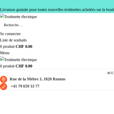
Livraison gratuite pour toutes nouvelles trottinettes achetées sur la bout
Se connecter
Liste de souhaits
0
produit
CHF
0.00
Menu
0
produit
CHF
0.00
ACC
Rue de la Mèbre 3, 1020 Renens
+41 79 659 33 77
Dualtron thunder 3