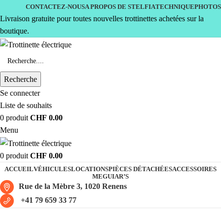
CONTACTEZ-NOUS
A PROPOS DE STELFIA
TECHNIQUE
PHOTOS
Livraison gratuite pour toutes nouvelles trottinettes achetées sur la
boutique.
Recherche
Se connecter
Liste de souhaits
0
produit
CHF
0.00
Menu
0
produit
CHF
0.00
ACCUEIL
VÉHICULES
LOCATIONS
PIÈCES DÉTACHÉES
ACCESSOIRES
MEGUIAR’S
Rue de la Mèbre 3, 1020 Renens
+41 79 659 33 77