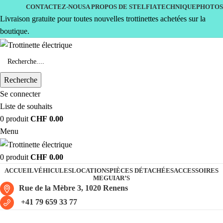
CONTACTEZ-NOUS
A PROPOS DE STELFIA
TECHNIQUE
PHOTOS
Livraison gratuite pour toutes nouvelles trottinettes achetées sur la
boutique.
Recherche
Se connecter
Liste de souhaits
0
produit
CHF
0.00
Menu
0
produit
CHF
0.00
ACCUEIL
VÉHICULES
LOCATIONS
PIÈCES DÉTACHÉES
ACCESSOIRES
MEGUIAR’S
Rue de la Mèbre 3, 1020 Renens
+41 79 659 33 77
double batterie