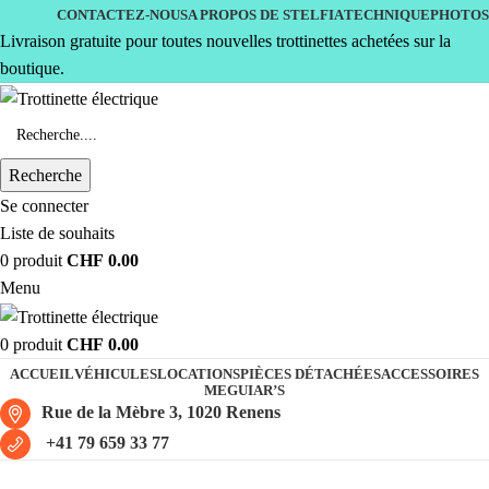
CONTACTEZ-NOUS
A PROPOS DE STELFIA
TECHNIQUE
PHOTOS
Livraison gratuite pour toutes nouvelles trottinettes achetées sur la
boutique.
Recherche
Se connecter
Liste de souhaits
0
produit
CHF
0.00
Menu
0
produit
CHF
0.00
ACCUEIL
VÉHICULES
LOCATIONS
PIÈCES DÉTACHÉES
ACCESSOIRES
MEGUIAR’S
Rue de la Mèbre 3, 1020 Renens
+41 79 659 33 77