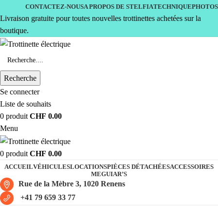
CONTACTEZ-NOUS
A PROPOS DE STELFIA
TECHNIQUE
PHOTOS
Livraison gratuite pour toutes nouvelles trottinettes achetées sur la
boutique.
Recherche
Se connecter
Liste de souhaits
0
produit
CHF
0.00
Menu
0
produit
CHF
0.00
ACCUEIL
VÉHICULES
LOCATIONS
PIÈCES DÉTACHÉES
ACCESSOIRES
MEGUIAR’S
Rue de la Mèbre 3, 1020 Renens
+41 79 659 33 77