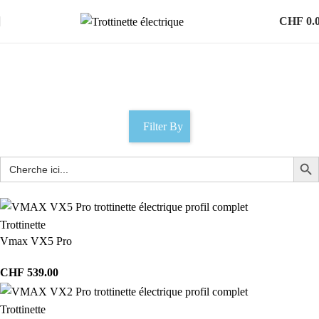
CHF
0.
chopper électrique
Catégories
Filter By
Trottinette
Vmax VX5 Pro
CHF
539.00
Trottinette