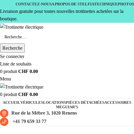
CONTACTEZ-NOUS
A PROPOS DE STELFIA
TECHNIQUE
PHOTOS
Livraison gratuite pour toutes nouvelles trottinettes achetées sur la
boutique.
Recherche
Se connecter
Liste de souhaits
0
produit
CHF
0.00
Menu
0
produit
CHF
0.00
ACCUEIL
VÉHICULES
LOCATIONS
PIÈCES DÉTACHÉES
ACCESSOIRES
MEGUIAR’S
Rue de la Mèbre 3, 1020 Renens
+41 79 659 33 77