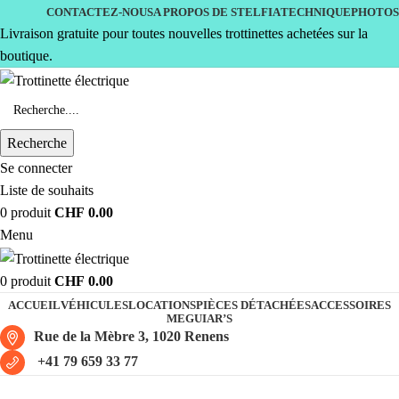
CONTACTEZ-NOUS
A PROPOS DE STELFIA
TECHNIQUE
PHOTOS
Livraison gratuite pour toutes nouvelles trottinettes achetées sur la
boutique.
Recherche
Se connecter
Liste de souhaits
0
produit
CHF
0.00
Menu
0
produit
CHF
0.00
ACCUEIL
VÉHICULES
LOCATIONS
PIÈCES DÉTACHÉES
ACCESSOIRES
MEGUIAR’S
Rue de la Mèbre 3, 1020 Renens
+41 79 659 33 77