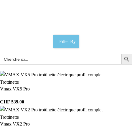
Chambre à air 6''
Catégories
Filter By
Trottinette
Vmax VX5 Pro
CHF
539.00
Trottinette
Vmax VX2 Pro