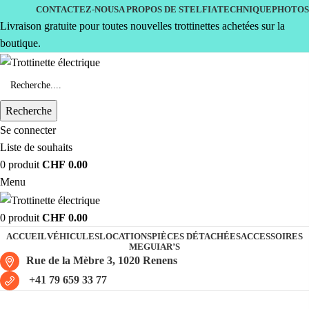
CONTACTEZ-NOUS
A PROPOS DE STELFIA
TECHNIQUE
PHOTOS
Livraison gratuite pour toutes nouvelles trottinettes achetées sur la
boutique.
Recherche
Se connecter
Liste de souhaits
0
produit
CHF
0.00
Menu
0
produit
CHF
0.00
ACCUEIL
VÉHICULES
LOCATIONS
PIÈCES DÉTACHÉES
ACCESSOIRES
MEGUIAR’S
Rue de la Mèbre 3, 1020 Renens
+41 79 659 33 77