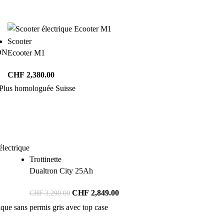
Scooter
ON
Ecooter M1
CHF
2,380.00
Trottinette
Dualtron City 25Ah
CHF
2,849.00
CHF
3,290.00