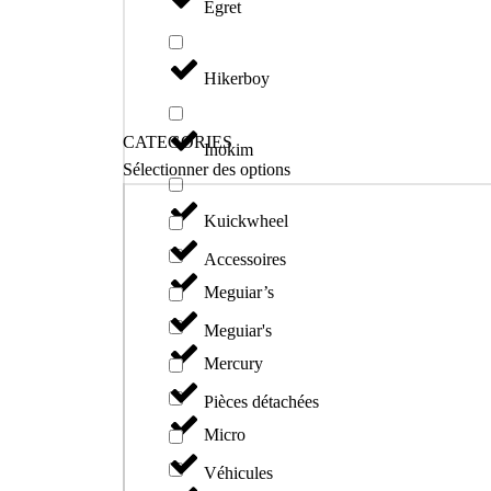
Egret
Hikerboy
CATEGORIES
Inokim
Sélectionner des options
Kuickwheel
Accessoires
Meguiar’s
Meguiar's
Mercury
Pièces détachées
Micro
Véhicules