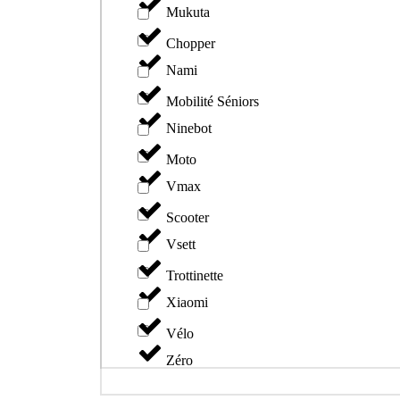
Mukuta
Chopper
Nami
Mobilité Séniors
Ninebot
Moto
Vmax
Scooter
Vsett
Trottinette
Xiaomi
Vélo
Zéro