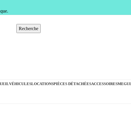
ique.
Recherche
UEIL
VÉHICULES
LOCATIONS
PIÈCES DÉTACHÉES
ACCESSOIRES
MEGUI