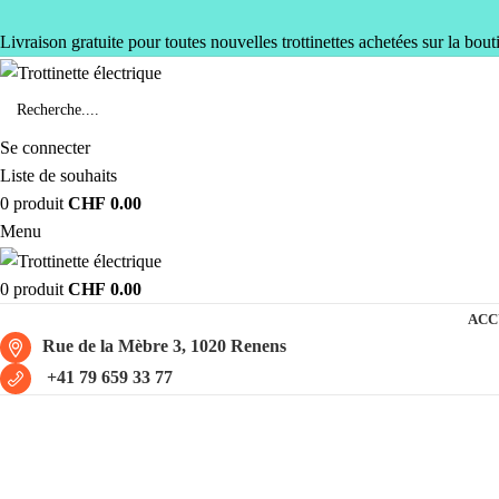
Livraison gratuite pour toutes nouvelles trottinettes achetées sur la bout
Se connecter
Liste de souhaits
0
produit
CHF
0.00
Menu
0
produit
CHF
0.00
ACC
Rue de la Mèbre 3, 1020 Renens
+41 79 659 33 77
Chambre à air 10x2.5