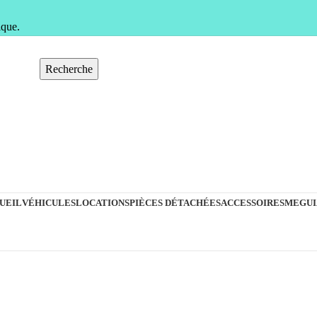
ique.
Recherche
UEIL
VÉHICULES
LOCATIONS
PIÈCES DÉTACHÉES
ACCESSOIRES
MEGUI