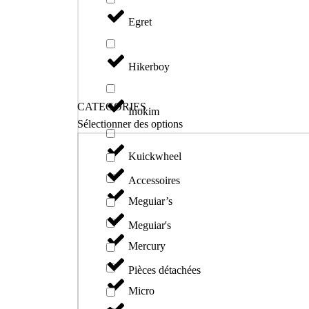
Egret
Hikerboy
CATEGORIES
Inokim
Sélectionner des options
Kuickwheel
Accessoires
Meguiar’s
Meguiar's
Mercury
Pièces détachées
Micro