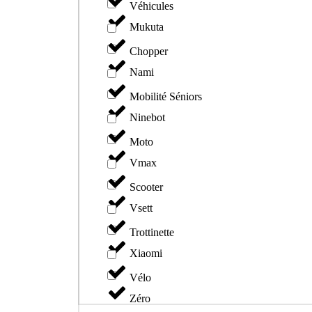
Véhicules
Mukuta
Chopper
Nami
Mobilité Séniors
Ninebot
Moto
Vmax
Scooter
Vsett
Trottinette
Xiaomi
Vélo
Zéro