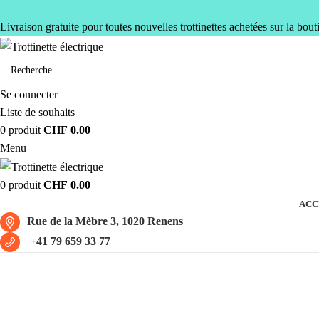
Livraison gratuite pour toutes nouvelles trottinettes achetées sur la bout
Se connecter
Liste de souhaits
0
produit
CHF
0.00
Menu
0
produit
CHF
0.00
ACC
Rue de la Mèbre 3, 1020 Renens
+41 79 659 33 77
chambre à air 10x2.125