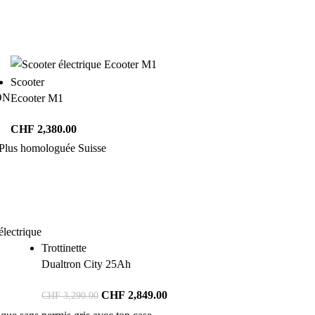
Scooter
ON
Ecooter M1
CHF
2,380.00
Trottinette
Dualtron City 25Ah
CHF
2,849.00
CHF
3,290.00