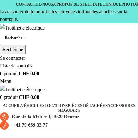
CONTACTEZ-NOUS
A PROPOS DE STELFIA
TECHNIQUE
PHOTOS
Livraison gratuite pour toutes nouvelles trottinettes achetées sur la
boutique.
Recherche
Se connecter
Liste de souhaits
0
produit
CHF
0.00
Menu
0
produit
CHF
0.00
ACCUEIL
VÉHICULES
LOCATIONS
PIÈCES DÉTACHÉES
ACCESSOIRES
MEGUIAR’S
Rue de la Mèbre 3, 1020 Renens
+41 79 659 33 77