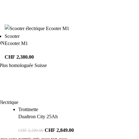
Scooter
ON
Ecooter M1
CHF
2,380.00
Trottinette
Dualtron City 25Ah
CHF
2,849.00
CHF
3,290.00