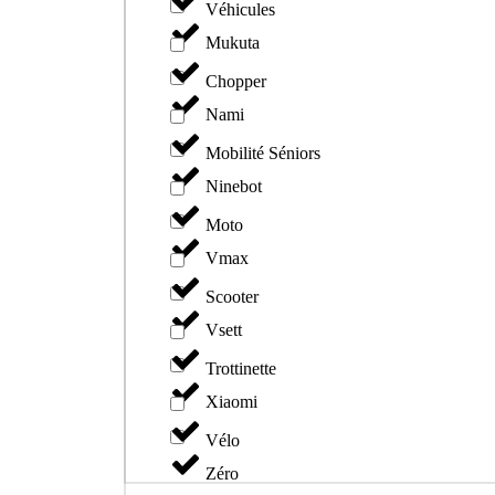
Véhicules
Mukuta
Chopper
Nami
Mobilité Séniors
Ninebot
Moto
Vmax
Scooter
Vsett
Trottinette
Xiaomi
Vélo
Zéro