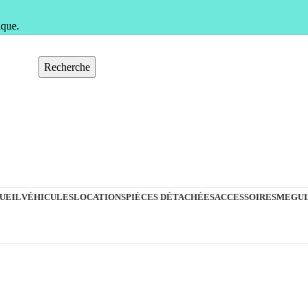
ique.
Recherche
UEIL
VÉHICULES
LOCATIONS
PIÈCES DÉTACHÉES
ACCESSOIRES
MEGUI