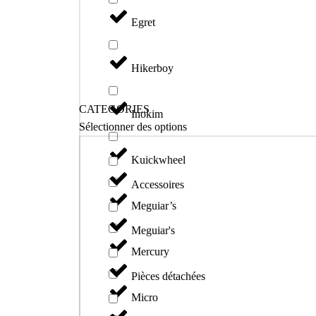
Egret
Hikerboy
CATEGORIES
Inokim
Sélectionner des options
Kuickwheel
Accessoires
Meguiar’s
Meguiar's
Mercury
Pièces détachées
Micro