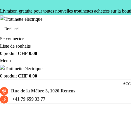
Livraison gratuite pour toutes nouvelles trottinettes achetées sur la bout
Se connecter
Liste de souhaits
0
produit
CHF
0.00
Menu
0
produit
CHF
0.00
ACC
Rue de la Mèbre 3, 1020 Renens
+41 79 659 33 77
batterie amovible