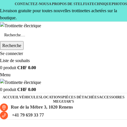
CONTACTEZ-NOUS
A PROPOS DE STELFIA
TECHNIQUE
PHOTOS
Livraison gratuite pour toutes nouvelles trottinettes achetées sur la
boutique.
Recherche
Se connecter
Liste de souhaits
0
produit
CHF
0.00
Menu
0
produit
CHF
0.00
ACCUEIL
VÉHICULES
LOCATIONS
PIÈCES DÉTACHÉES
ACCESSOIRES
MEGUIAR’S
Rue de la Mèbre 3, 1020 Renens
+41 79 659 33 77