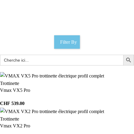
10 x 2.50 / 65/250-R6.0
Catégories
Filter By
Trottinette
Vmax VX5 Pro
CHF
539.00
Trottinette
Vmax VX2 Pro