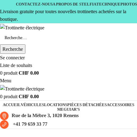
CONTACTEZ-NOUS
A PROPOS DE STELFIA
TECHNIQUE
PHOTOS
Livraison gratuite pour toutes nouvelles trottinettes achetées sur la
boutique.
Recherche
Se connecter
Liste de souhaits
0
produit
CHF
0.00
Menu
0
produit
CHF
0.00
ACCUEIL
VÉHICULES
LOCATIONS
PIÈCES DÉTACHÉES
ACCESSOIRES
MEGUIAR’S
Rue de la Mèbre 3, 1020 Renens
+41 79 659 33 77