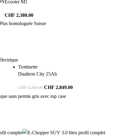
ON
Ecooter M1
CHF
2,380.00
Trottinette
Dualtron City 25Ah
CHF
2,849.00
CHF
3,290.00