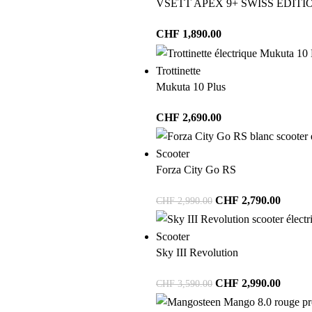
VSETT APEX 9+ SWISS EDITI
CHF
1,890.00
Trottinette
Mukuta 10 Plus
CHF
2,690.00
Scooter
Forza City Go RS
CHF
2,790.00
CHF
2,990.00
Scooter
Sky III Revolution
CHF
2,990.00
CHF
3,590.00