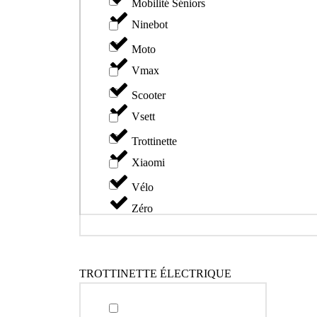
Mobilité Séniors
Ninebot
Moto
Vmax
Scooter
Vsett
Trottinette
Xiaomi
Vélo
Zéro
TROTTINETTE ÉLECTRIQUE