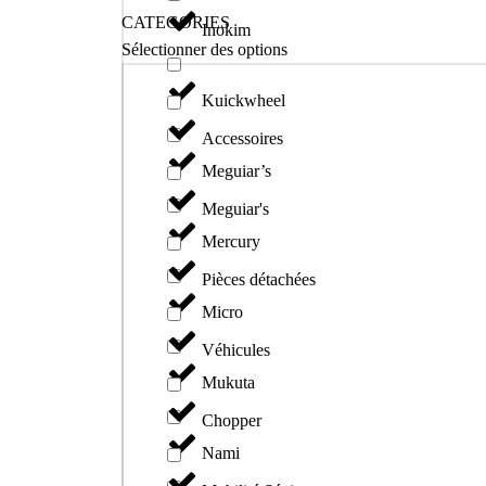
CATEGORIES
Inokim
Sélectionner des options
Kuickwheel
Accessoires
Meguiar’s
Meguiar's
Mercury
Pièces détachées
Micro
Véhicules
Mukuta
Chopper
Nami