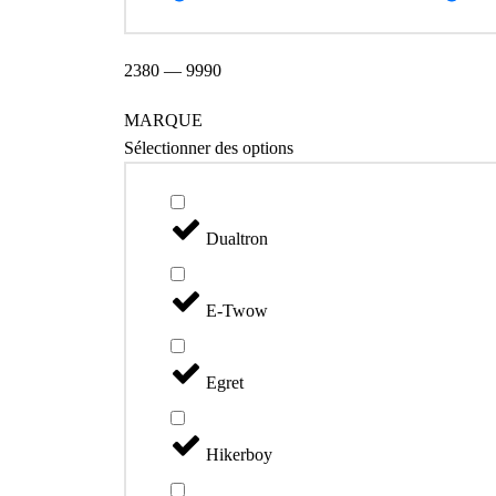
2380
—
9990
MARQUE
Sélectionner des options
Dualtron
E-Twow
Egret
Hikerboy