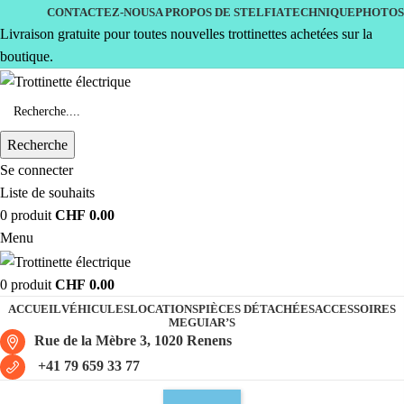
CONTACTEZ-NOUS
A PROPOS DE STELFIA
TECHNIQUE
PHOTOS
Livraison gratuite pour toutes nouvelles trottinettes achetées sur la
boutique.
Recherche
Se connecter
Liste de souhaits
0
produit
CHF
0.00
Menu
0
produit
CHF
0.00
ACCUEIL
VÉHICULES
LOCATIONS
PIÈCES DÉTACHÉES
ACCESSOIRES
MEGUIAR’S
Rue de la Mèbre 3, 1020 Renens
+41 79 659 33 77