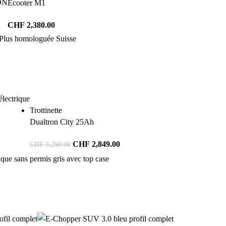
ON
Ecooter M1
CHF
2,380.00
Trottinette
Dualtron City 25Ah
CHF
2,849.00
CHF
3,290.00