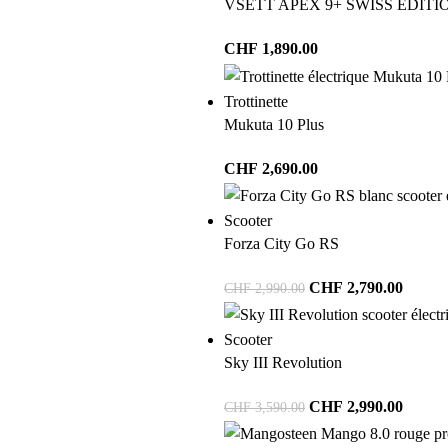
VSETT APEX 9+ SWISS EDITI
CHF
1,890.00
Trottinette
Mukuta 10 Plus
CHF
2,690.00
Scooter
Forza City Go RS
CHF
2,790.00
CHF
2,990.00
Scooter
Sky III Revolution
CHF
2,990.00
CHF
3,590.00