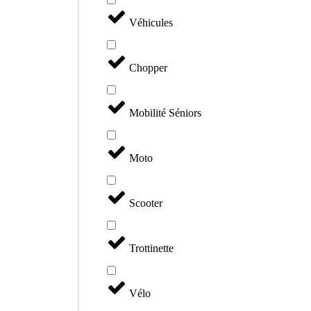
Véhicules
Chopper
Mobilité Séniors
Moto
Scooter
Trottinette
Vélo