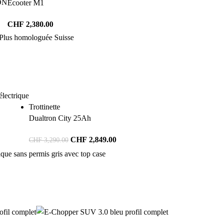
ON
Ecooter M1
CHF
2,380.00
Trottinette
Dualtron City 25Ah
CHF
2,849.00
CHF
3,290.00