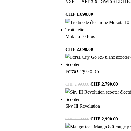
VSETT APEX 9+ SWISS EDITI
CHF
1,890.00
Trottinette
Mukuta 10 Plus
CHF
2,690.00
Scooter
Forza City Go RS
CHF
2,790.00
CHF
2,990.00
Scooter
Sky III Revolution
CHF
2,990.00
CHF
3,590.00