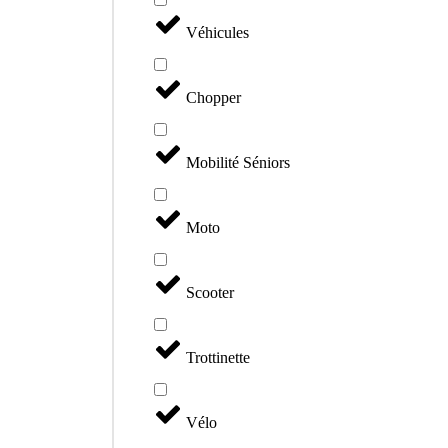
Véhicules
Chopper
Mobilité Séniors
Moto
Scooter
Trottinette
Vélo