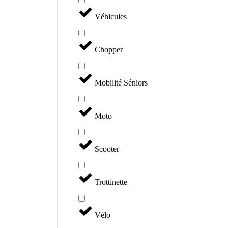
Véhicules
Chopper
Mobilité Séniors
Moto
Scooter
Trottinette
Vélo