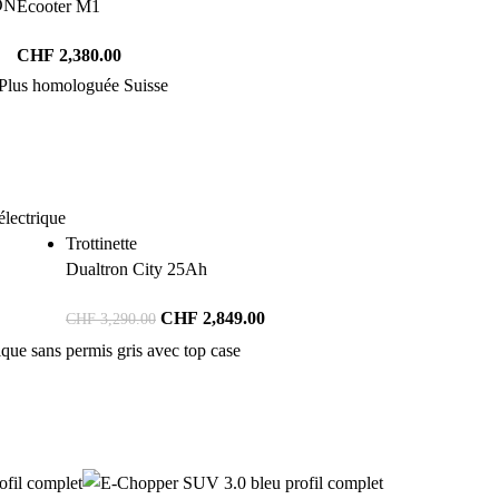
ON
Ecooter M1
CHF
2,380.00
Trottinette
Dualtron City 25Ah
CHF
2,849.00
CHF
3,290.00