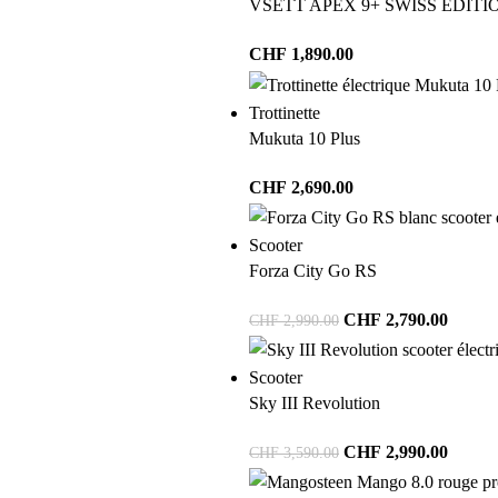
VSETT APEX 9+ SWISS EDITI
CHF
1,890.00
Trottinette
Mukuta 10 Plus
CHF
2,690.00
Scooter
Forza City Go RS
CHF
2,790.00
CHF
2,990.00
Scooter
Sky III Revolution
CHF
2,990.00
CHF
3,590.00