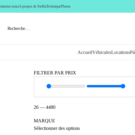
ontactez-nous
A propos de Stelfia
Technique
Photos
Accueil
Véhicules
Locations
Pi
FILTRER PAR PRIX
26
—
4480
MARQUE
Sélectionner des options