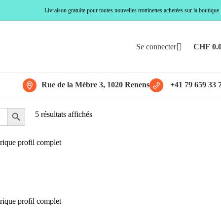
Livraison gratuite pour toutes nouvelles trottinettes achetées sur la boutique.
Se connecter
CHF
0.
Rue de la Mèbre 3, 1020 Renens
+41 79 659 33 
5 résultats affichés