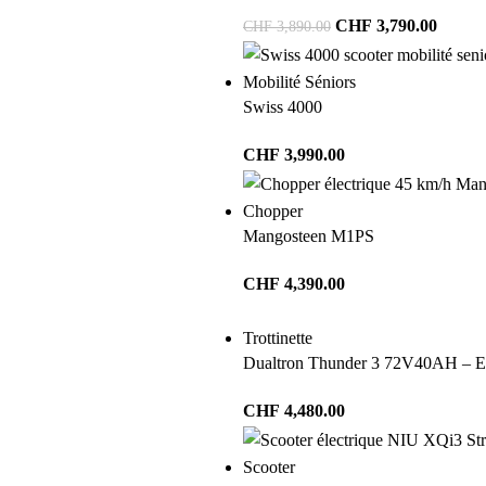
CHF
3,790.00
CHF
3,890.00
Mobilité Séniors
Swiss 4000
CHF
3,990.00
Chopper
Mangosteen M1PS
CHF
4,390.00
Trottinette
Dualtron Thunder 3 72V40AH – Ed
CHF
4,480.00
Scooter