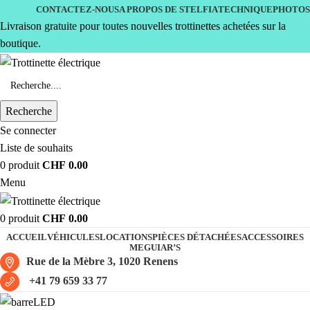
CONTACTEZ-NOUS
A PROPOS DE STELFIA
TECHNIQUE
PHOTOS
Livraison gratuite pour toutes nouvelles trottinettes achetées sur la
boutique.
Recherche
Se connecter
Liste de souhaits
0
produit
CHF
0.00
Menu
0
produit
CHF
0.00
ACCUEIL
VÉHICULES
LOCATIONS
PIÈCES DÉTACHÉES
ACCESSOIRES
MEGUIAR’S
Rue de la Mèbre 3, 1020 Renens
+41 79 659 33 77