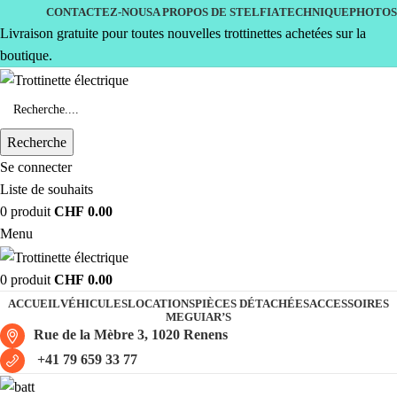
CONTACTEZ-NOUS
A PROPOS DE STELFIA
TECHNIQUE
PHOTOS
Livraison gratuite pour toutes nouvelles trottinettes achetées sur la
boutique.
Recherche
Se connecter
Liste de souhaits
0
produit
CHF
0.00
Menu
0
produit
CHF
0.00
ACCUEIL
VÉHICULES
LOCATIONS
PIÈCES DÉTACHÉES
ACCESSOIRES
MEGUIAR’S
Rue de la Mèbre 3, 1020 Renens
+41 79 659 33 77