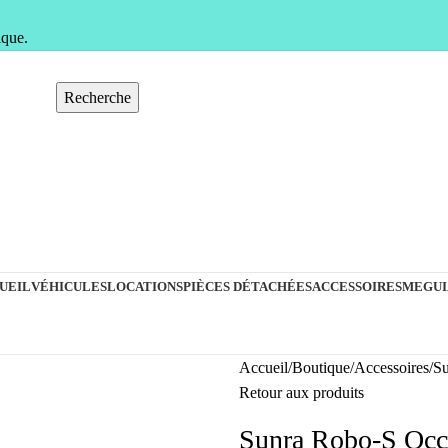
ique.
Recherche
UEIL
VÉHICULES
LOCATIONS
PIÈCES DÉTACHÉES
ACCESSOIRES
MEGUI
Accueil
Boutique
Accessoires
Su
Retour aux produits
Sunra Robo-S Occ