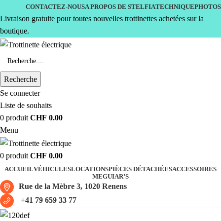
CONTACTEZ-NOUS
A PROPOS DE STELFIA
TECHNIQUE
PHOTOS
Livraison gratuite pour toutes nouvelles trottinettes achetées sur la
boutique.
Recherche
Se connecter
Liste de souhaits
0
produit
CHF
0.00
Menu
0
produit
CHF
0.00
ACCUEIL
VÉHICULES
LOCATIONS
PIÈCES DÉTACHÉES
ACCESSOIRES
MEGUIAR’S
Rue de la Mèbre 3, 1020 Renens
+41 79 659 33 77