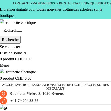
CONTACTEZ-NOUS
A PROPOS DE STELFIA
TECHNIQUE
PHOTOS
Livraison gratuite pour toutes nouvelles trottinettes achetées sur la
boutique.
Recherche
Se connecter
Liste de souhaits
0
produit
CHF
0.00
Menu
0
produit
CHF
0.00
ACCUEIL
VÉHICULES
LOCATIONS
PIÈCES DÉTACHÉES
ACCESSOIRES
MEGUIAR’S
Rue de la Mèbre 3, 1020 Renens
+41 79 659 33 77