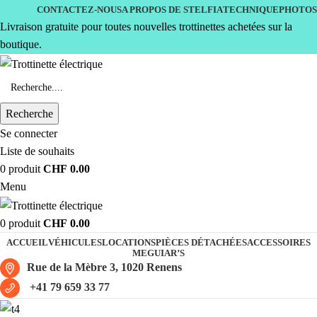
CONTACTEZ-NOUS
A PROPOS DE STELFIA
TECHNIQUE
PHOTOS
Livraison gratuite pour toutes nouvelles trottinettes achetées sur la
boutique.
Recherche
Se connecter
Liste de souhaits
0
produit
CHF
0.00
Menu
0
produit
CHF
0.00
ACCUEIL
VÉHICULES
LOCATIONS
PIÈCES DÉTACHÉES
ACCESSOIRES
MEGUIAR’S
Rue de la Mèbre 3, 1020 Renens
+41 79 659 33 77