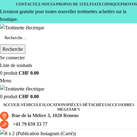
CONTACTEZ-NOUS
A PROPOS DE STELFIA
TECHNIQUE
PHOTOS
Livraison gratuite pour toutes nouvelles trottinettes achetées sur la
boutique.
Recherche
Se connecter
Liste de souhaits
0
produit
CHF
0.00
Menu
0
produit
CHF
0.00
ACCUEIL
VÉHICULES
LOCATIONS
PIÈCES DÉTACHÉES
ACCESSOIRES
MEGUIAR’S
Rue de la Mèbre 3, 1020 Renens
+41 79 659 33 77