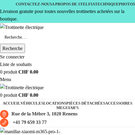
CONTACTEZ-NOUS
A PROPOS DE STELFIA
TECHNIQUE
PHOTOS
Livraison gratuite pour toutes nouvelles trottinettes achetées sur la
boutique.
Recherche
Se connecter
Liste de souhaits
0
produit
CHF
0.00
Menu
0
produit
CHF
0.00
ACCUEIL
VÉHICULES
LOCATIONS
PIÈCES DÉTACHÉES
ACCESSOIRES
MEGUIAR’S
Rue de la Mèbre 3, 1020 Renens
+41 79 659 33 77