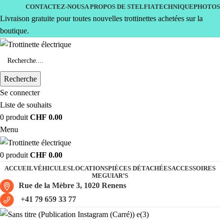
CONTACTEZ-NOUS
A PROPOS DE STELFIA
TECHNIQUE
PHOTOS
Livraison gratuite pour toutes nouvelles trottinettes achetées sur la
boutique.
Recherche
Se connecter
Liste de souhaits
0
produit
CHF
0.00
Menu
0
produit
CHF
0.00
ACCUEIL
VÉHICULES
LOCATIONS
PIÈCES DÉTACHÉES
ACCESSOIRES
MEGUIAR’S
Rue de la Mèbre 3, 1020 Renens
+41 79 659 33 77