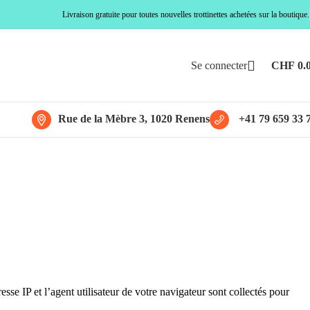
Livraison gratuite pour toutes nouvelles trottinettes achetées sur la boutique.
Se connecter
CHF
0.
Rue de la Mèbre 3, 1020 Renens
+41 79 659 33 
se IP et l’agent utilisateur de votre navigateur sont collectés pour