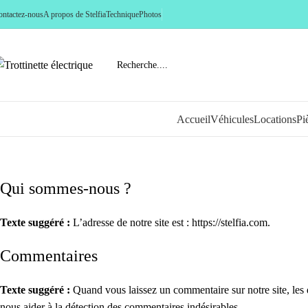
ontactez-nous
A propos de Stelfia
Technique
Photos
Accueil
Véhicules
Locations
Pi
Politique de confidentialité
Qui sommes-nous ?
Texte suggéré :
L’adresse de notre site est : https://stelfia.com.
Commentaires
Texte suggéré :
Quand vous laissez un commentaire sur notre site, les d
nous aider à la détection des commentaires indésirables.