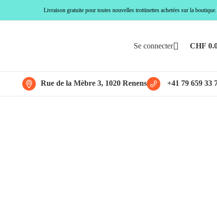
Livraison gratuite pour toutes nouvelles trottinettes achetées sur la boutique.
Se connecter
CHF
0.
Rue de la Mèbre 3, 1020 Renens
+41 79 659 33 