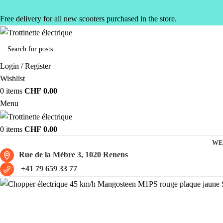
Free delivery for all new scooters purchased in the store.
Login / Register
Wishlist
0
items
CHF
0.00
Menu
0
items
CHF
0.00
WE
Rue de la Mèbre 3, 1020 Renens
+41 79 659 33 77