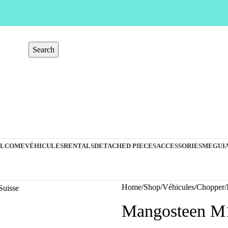
Search
LCOME
VÉHICULES
RENTALS
DETACHED PIECES
ACCESSORIES
MEGUIA
Home
Shop
Véhicules
Chopper
Mangosteen M