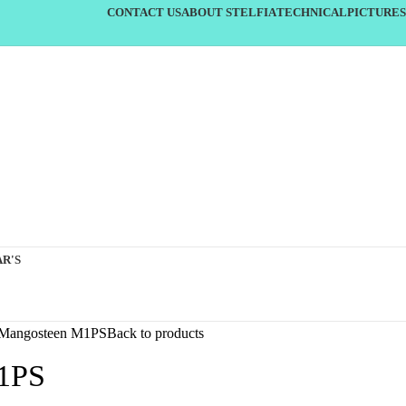
CONTACT US
ABOUT STELFIA
TECHNICAL
PICTURES
R'S
Mangosteen M1PS
Back to products
1PS