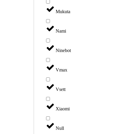
Mukuta
Nami
Ninebot
Vmax
Vsett
Xiaomi
Null