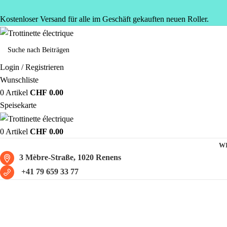
Kostenloser Versand für alle im Geschäft gekauften neuen Roller.
Login / Registrieren
Wunschliste
0
Artikel
CHF
0.00
Speisekarte
0
Artikel
CHF
0.00
W
3 Mèbre-Straße, 1020 Renens
+41 79 659 33 77
Moto