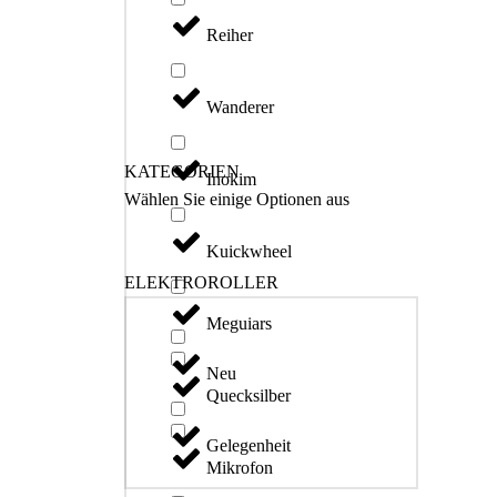
Reiher
Wanderer
KATEGORIEN
Inokim
Wählen Sie einige Optionen aus
Kuickwheel
ELEKTROROLLER
Meguiars
Neu
Quecksilber
Gelegenheit
Mikrofon