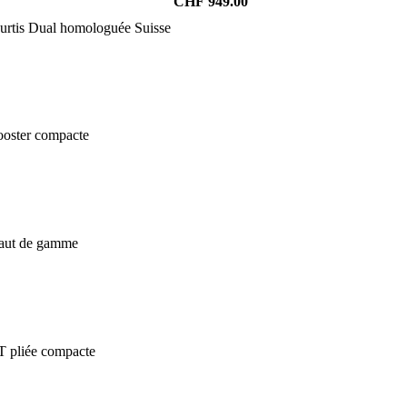
CHF
949.00