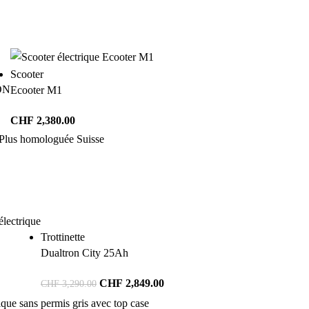
Scooter
ON
Ecooter M1
CHF
2,380.00
Trottinette
Dualtron City 25Ah
CHF
2,849.00
CHF
3,290.00