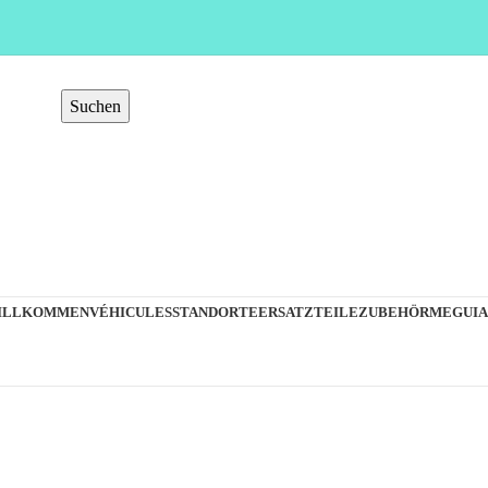
Suchen
ILLKOMMEN
VÉHICULES
STANDORTE
ERSATZTEILE
ZUBEHÖR
MEGUIA