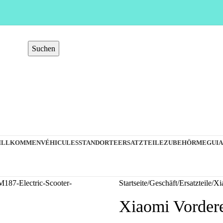
Suchen
ILLKOMMEN
VÉHICULES
STANDORTE
ERSATZTEILE
ZUBEHÖR
MEGUIA
Startseite
Geschäft
Ersatzteile
Xi
Xiaomi Vordere