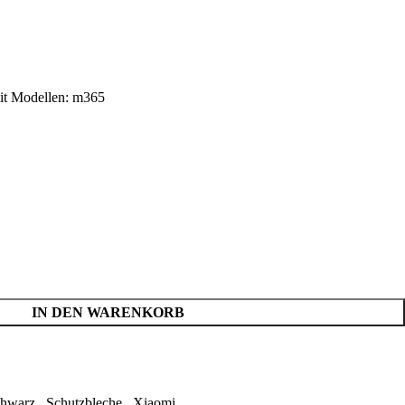
mit Modellen: m365
IN DEN WARENKORB
hwarz
,
Schutzbleche
,
Xiaomi